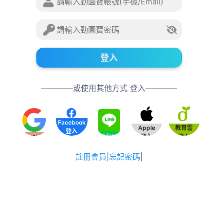
登入
或使用其他方式 登入
Facebook
Apple
教育雲
登入
Line
Google
登入
登入
登入
登入
註冊會員
|
忘記密碼
|