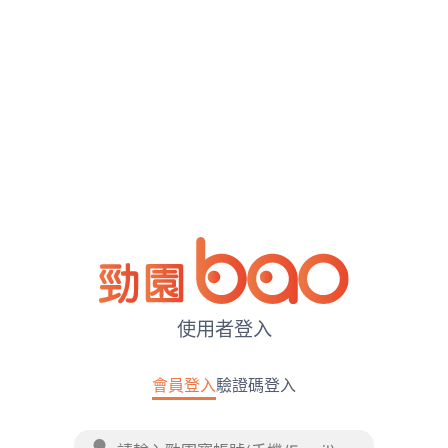
使用者登入
會員登入
驗證碼登入